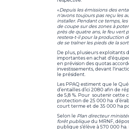
respective.
«
Depuis les émissions des entai
n'avons toujours pas reçu les a
installer. Pendant ce temps, le
de coupe sur des zones à poten
près de quatre ans, le feu vert p
restera-t-il pour la production 
de se traîner les pieds de la sor
De plus, plusieurs exploitants
importantes en achat d'équip
en prévision des quotas accordé
investissements, devant l'inac
le président.
Les PPAQ estiment que le Québe
d’entailles d’ici 2080 afin de
de 5,8 %. Pour soutenir cette c
protection de 25 000 ha d’érabl
court terme et de 35 000 ha po
Selon le
Plan directeur ministé
forêt publique
du MRNF, déposé 
publique s’élève à 570 000 ha