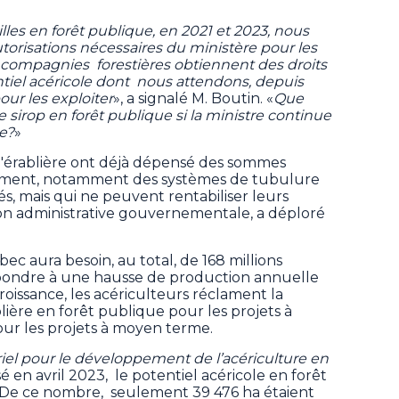
lles en forêt publique, en 2021 et 2023, nous
utorisations nécessaires du ministère pour les
s compagnies forestières obtiennent des droits
tiel acéricole dont nous attendons, depuis
our les exploiter
», a signalé M. Boutin. «
Que
de sirop en forêt publique si la ministre continue
te?
»
 d'érablière ont déjà dépensé des sommes
ement, notamment des systèmes de tubulure
s, mais qui ne peuvent rentabiliser leurs
tion administrative gouvernementale, a déploré
c aura besoin, au total, de 168 millions
 répondre à une hausse de production annuelle
roissance, les acériculteurs réclament la
ière en forêt publique pour les projets à
ur les projets à moyen terme.
riel pour le développement de l’acériculture en
en avril 2023, le potentiel acéricole en forêt
. De ce nombre, seulement 39 476 ha étaient