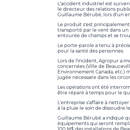
L'accident industriel est surve
le directeur des relations publ
Guillaume Bérubé, lors d'un e
Le produit s'est principalement 
transporté par le vent dans un 
entourée de champs et se trouv
Le porte-parole a tenu à précis
pour la santé des personnes.
Lors de l'incident, Agropur a i
concernées (Ville de Beaucevi
Environnement Canada, etc.) ma
jugée nécessaire dans les circo
Les opérations ont été interro
être réparé à temps pour le qua
L'entreprise s'affaire à nettoyer 
à la pluie le soin de dissoudre 
Guillaume Bérubé a indiqué que 
équipements qui seront rempla
100 M$ des installations de Bea