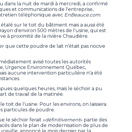
nu dans la nuit de mardi à mercredi, a confirmé
iques et communications de l'entreprise,
ntretien téléphonique avec
EnBeauce.com
.
étalé sur le toit du bâtiment mais a aussi été
rayon d'environ 500 mètres de l'usine, qui est
e à proximité de la rivière Chaudière.
er que cette poudre de lait n'était pas nocive
mmédiatement avisé toutes les autorités
lle, Urgence Environnement Québec,
is aucune intervention particulière n'a été
nstances.
mpues quelques heures, mais le séchoir a pu
rt de travail de la matinée.
le toit de l'usine. Pour les environs, on laissera
les particules de poudre.
le séchoir ferait «
définitivement
» partie des
cés dans le plan de modernisation de plus de
uceville, annoncé le mois dernier par la