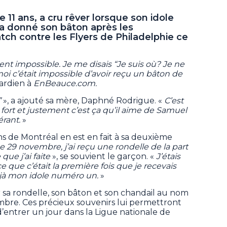
 11 ans, a cru rêver lorsque son idole
a donné son bâton après les
ch contre les Flyers de Philadelphie ce
nt impossible. Je me disais “Je suis où? Je ne
oi c’était impossible d’avoir reçu un bâton de
gardien à
EnBeauce.com.
”
», a ajouté sa mère, Daphné Rodrigue. «
C’est
e fort et justement c’est ça qu’il aime de Samuel
érant.
»
s de Montréal en est en fait à sa deuxième
e 29 novembre, j’ai reçu une rondelle de la part
ue j’ai faite
», se souvient le garçon. «
J’étais
 que c’était la première fois que je recevais
déjà mon idole numéro un.
»
 sa rondelle, son bâton et son chandail au nom
re. Ces précieux souvenirs lui permettront
d’entrer un jour dans la Ligue nationale de