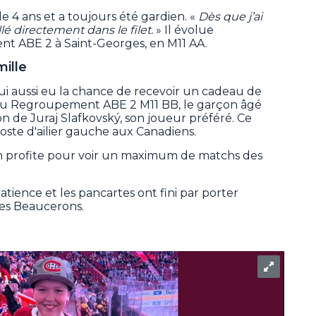
e 4 ans et a toujours été gardien. «
Dès que j’ai
llé directement dans le filet.
» Il évolue
t ABE 2 à Saint-Georges, en M11 AA.
ille
 lui aussi eu la chance de recevoir un cadeau de
t au Regroupement ABE 2 M11 BB, le garçon âgé
on de Juraj Slafkovský, son joueur préféré. Ce
oste d'ailier gauche aux Canadiens.
en profite pour voir un maximum de matchs des
 patience et les pancartes ont fini par porter
nes Beaucerons.