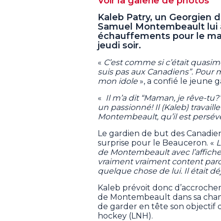
Voir la galerie de photos
Kaleb Patry, un Georgien de
Samuel Montembeault lui 
échauffements pour le mat
jeudi soir.
«
C’est comme si c’était quasime
suis pas aux Canadiens”. Pour m
mon idole
», a confié le jeune 
«
Il m’a dit “Maman, je rêve-tu?
un passionné! Il (Kaleb) travaill
Montembeault, qu’il est persév
Le gardien de but des Canadien
surprise pour le Beauceron. «
L
de Montembeault avec l’affiche q
vraiment vraiment content parce
quelque chose de lui. Il était 
Kaleb prévoit donc d’accrocher
de Montembeault dans sa chamb
de garder en tête son objectif 
hockey (LNH).