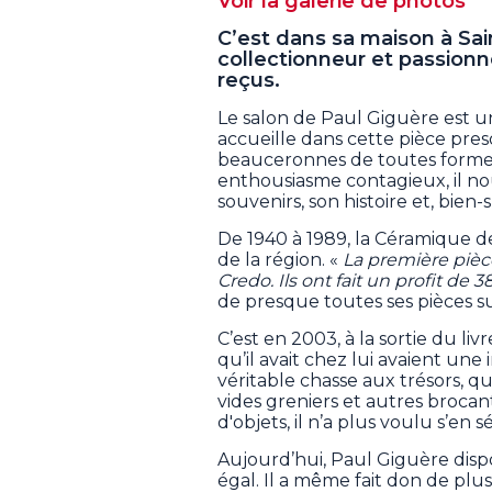
Voir la galerie de photos
C’est dans sa maison à Sa
collectionneur et passio
reçus.
Le salon de Paul Giguère est un
accueille dans cette pièce pr
beauceronnes de toutes formes
enthousiasme contagieux, il no
souvenirs, son histoire et, bien-
De 1940 à 1989, la Céramique d
de la région. «
La première pièce 
Credo. Ils ont fait un profit de 3
de presque toutes ses pièces su
C’est en 2003, à la sortie du liv
qu’il avait chez lui avaient une
véritable chasse aux trésors, qu
vides greniers et autres brocant
d'objets, il n’a plus voulu s’en s
Aujourd’hui, Paul Giguère dispo
égal. Il a même fait don de plu