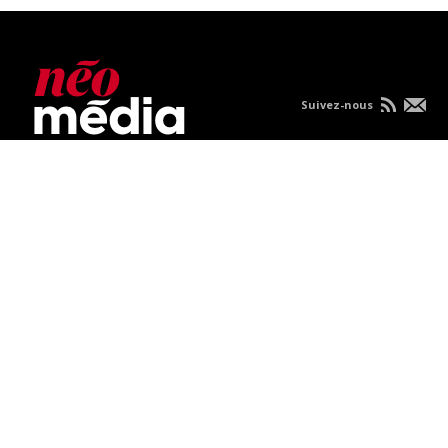
Suivez-nous
Nous joindre
À propos
Carrières
Publicités
Politique de
confidentialité
Condition d'utilisation
Consultez vos nouvelles sur mobile.
TOUS DROITS RÉSERVÉS © 2026 NÉOMEDIA.COM