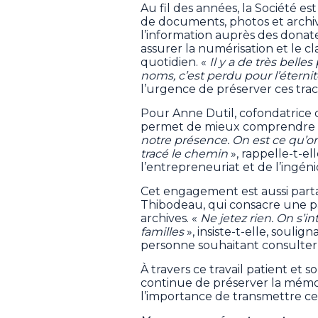
Au fil des années, la Société e
de documents, photos et archives
l’information auprès des donateu
assurer la numérisation et le c
quotidien. «
Il y a de très belle
noms, c’est perdu pour l’éterni
l’urgence de préserver ces trac
Pour Anne Dutil, cofondatrice de
permet de mieux comprendre les
notre présence. On est ce qu’on
tracé le chemin
», rappelle-t-e
l’entrepreneuriat et de l’ingén
Cet engagement est aussi par
Thibodeau, qui consacre une pa
archives. «
Ne jetez rien. On s’in
familles
», insiste-t-elle, souli
personne souhaitant consulter
À travers ce travail patient et
continue de préserver la mémoi
l’importance de transmettre ces