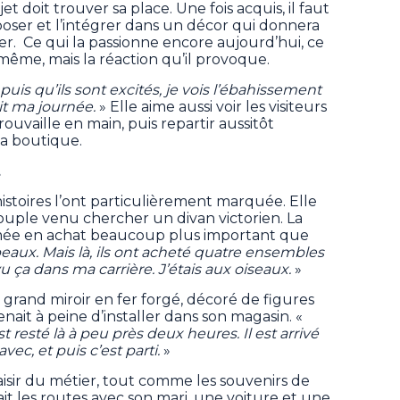
 doit trouver sa place. Une fois acquis, il faut
xposer et l’intégrer dans un décor qui donnera
der. Ce qui la passionne encore aujourd’hui, ce
-même, mais la réaction qu’il provoque.
puis qu’ils sont excités, je vois l’ébahissement
it ma journée.
» Elle aime aussi voir les visiteurs
ouvaille en main, puis repartir aussitôt
la boutique.
t
histoires l’ont particulièrement marquée. Elle
uple venu chercher un divan victorien. La
ormée en achat beaucoup plus important que
 beaux. Mais là, ils ont acheté quatre ensembles
vu ça dans ma carrière. J’étais aux oiseaux.
»
un grand miroir en fer forgé, décoré de figures
ait à peine d’installer dans son magasin. «
t resté là à peu près deux heures. Il est arrivé
avec, et puis c’est parti.
»
isir du métier, tout comme les souvenirs de
ait les routes avec son mari, une voiture et une