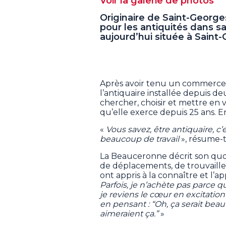
Voir la galerie de photos
Originaire de Saint-George
pour les antiquités dans s
aujourd’hui située à Saint
Après avoir tenu un commerce
l’antiquaire installée depuis 
chercher, choisir et mettre en 
qu’elle exerce depuis 25 ans. E
«
Vous savez, être antiquaire, c’
beaucoup de travail
», résume-t
La Beauceronne décrit son quo
de déplacements, de trouvailles
ont appris à la connaître et l’ap
Parfois, je n’achète pas parce q
je reviens le cœur en excitation 
en pensant : “Oh, ça serait be
aimeraient ça.”
»