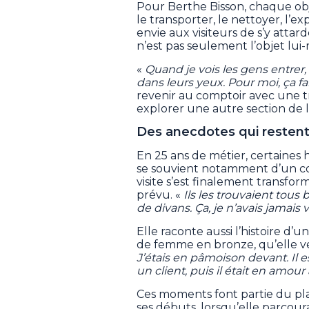
Pour Berthe Bisson, chaque objet
le transporter, le nettoyer, l’e
envie aux visiteurs de s’y attar
n’est pas seulement l’objet lui
«
Quand je vois les gens entrer, 
dans leurs yeux. Pour moi, ça fa
revenir au comptoir avec une tr
explorer une autre section de 
Des anecdotes qui resten
En 25 ans de métier, certaines 
se souvient notamment d’un co
visite s’est finalement transf
prévu. «
Ils les trouvaient tous
de divans. Ça, je n’avais jamais 
Elle raconte aussi l’histoire d’
de femme en bronze, qu’elle ven
J’étais en pâmoison devant. Il es
un client, puis il était en amour 
Ces moments font partie du pla
ses débuts, lorsqu’elle parcour