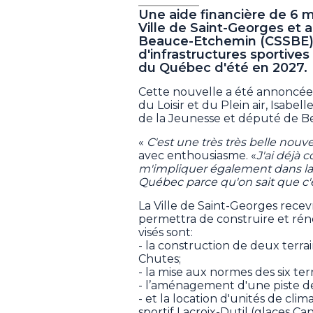
Une aide financière de 6 mi
Ville de Saint-Georges et a
Beauce-Etchemin (CSSBE) af
d'infrastructures sportives
du Québec d'été en 2027.
Cette nouvelle a été annoncée 
du Loisir et du Plein air, Isabel
de la Jeunesse et député de B
«
C'est une très très belle nouv
avec enthousiasme. «
J'ai déjà 
m'impliquer également dans l
Québec parce qu'on sait que c'
La Ville de Saint-Georges recev
permettra de construire et réno
visés sont:
- la construction de deux terra
Chutes;
- la mise aux normes des six ter
- l’aménagement d'une piste 
- et la location d'unités de cli
sportif Lacroix-Dutil (glaces C