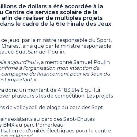
llions de dollars a été accordée à la
u Centre de services scolaire de la
in de réaliser de multiples projets
 dans le cadre de la 61e Finale des Jeux
ce jeudi par la ministre responsable du Sport,
le Charest, ainsi que par le ministre responsable
eauce-Sud, Samuel Poulin.
elle aujourd’hui
», a mentionné Samuel Poulin
confirmé à l'organisation mon intention de
a campagne de financement pour les Jeux du
est important.
»
ra donc un montant de 4 183 514 $ qui lui
ver plusieurs sites de compétition. Les projets
ins de volleyball de plage au parc des Sept-
rains existants au parc des Sept-Chutes;
de BMX au parc Pomerleau;
matisation et d'unités électriques pour le centre
anam et Manac).