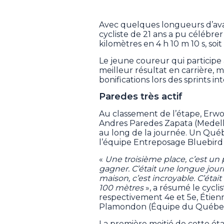
Avec quelques longueurs d’avan
cycliste de 21 ans a pu célébrer
kilomètres en 4 h 10 m 10 s, so
Le jeune coureur qui participe 
meilleur résultat en carrière, m
bonifications lors des sprints in
Paredes très actif
Au classement de l’étape, Erw
Andres Paredes Zapata (Medellin
au long de la journée. Un Québé
l’équipe Entreposage Bluebird 
«
Une troisième place, c’est un
gagner. C’était une longue jour
maison, c’est incroyable. C’était
100 mètres
», a résumé le cycl
respectivement 4e et 5e, Étie
Plamondon (Équipe du Québec
La première moitié de cette éta