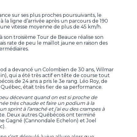
ce sur ses plus proches poursuivants, le
 à la ligne d’arrivée après un parcours de 190
it une vitesse moyenne de plus de 45 km/h.
à son troisième Tour de Beauce réalise son
ais rate de peu le maillot jaune en raison des
termédiaires.
ood a devancé un Colombien de 30 ans, Wilmar
), qui a été très actif en tête de course tout
cois de 24 ans a pris le 3e rang. Léo Roy, de
Québec, était très fier de sa performance.
 peu décevant quand on est si proche de
née très chaude et faire un podium à la
 un sprint à l’arraché et j’ai eu des crampes à
iste. Deux autres Québécois ont terminé
nne Gagné (Cannondale Echelon) et Joel
).
pe s’est déroulé à vive allure alors que