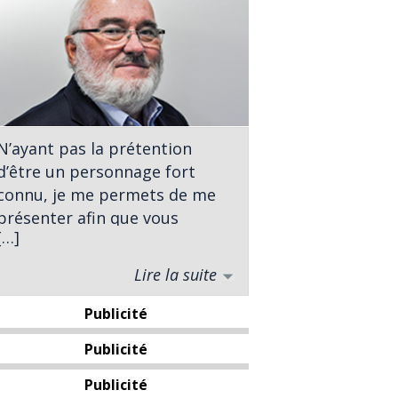
N’ayant pas la prétention
d’être un personnage fort
connu, je me permets de me
présenter afin que vous
[…]
sachiez à qui vous avez affaire.
Lire la suite
Né à St-Georges, j’ai complété
des études universitaires en
Publicité
sciences politiques à
l’Université Laval. À titre
Publicité
d’analyste politique j’ai
Publicité
entrepris ma carrière