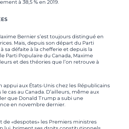
vement à 38,5 % en 2019.
ÉES
 Maxime Bernier s’est toujours distingué en
ices. Mais, depuis son départ du Parti
sa défaite à la chefferie et depuis la
 le Parti Populaire du Canada, Maxime
leurs et des théories que l’on retrouve à
in appui aux États-Unis chez les Républicains
 le cas au Canada. D’ailleurs, même aux
peler que Donald Trump a subi une
dence en novembre dernier.
ant de «despotes» les Premiers ministres
n lui, briment ses droits constitutionnels,