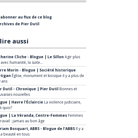
professionnelle comme
journaliste et rédacteur-en-
'abonner au flux de ce blog
chef de divers hebdomadaires,
rchives de Pier Dutil
dont l’Éclaireur-Progrès. J’ai
également collaboré à
lire aussi
plusieurs reprises à la radio et
à la télévision de Radio-
herine Cliche - Blogue | Le Sillon
Agir plus
Canada.
, avec humanité, la suite…
rre Morin - Blogue | Société historique
Après six ans, j’ai quitté le
rtigan
Église, monument et kiosque il y a plus de
 ans
journalisme pour me joindre
r Dutil - Chronique | Pier Dutil
Bonnes et
au Groupe Canam Manac où
vaises nouvelles
j’ai rempli diverses fonctions
gue | Havre l'Éclaircie
La violence judiciaire,
durant 22 ans. J’ai aussi
st quoi?
brièvement occupé des
ogue | La Véranda, Centre-Femmes
Femmes
travail : jamais au bon âge
fonctions chez Québécor et j’ai
iam Bosquart, ABBS - Blogue de l'ABBS
Il y a
été associé chez
la beauté en tous