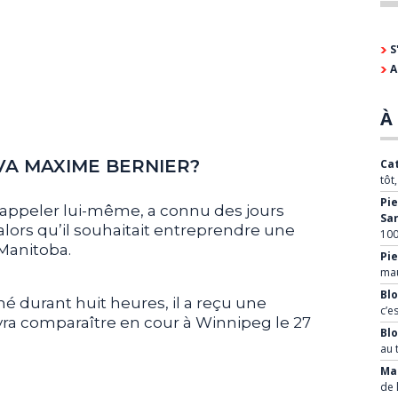
S
A
À 
VA MAXIME BERNIER?
Cat
tôt
Pie
’appeler lui-même, a connu des jours
Sa
alors qu’il souhaitait entreprendre une
100
Manitoba.
Pie
mau
Blo
é durant huit heures, il a reçu une
c’e
vra comparaître en cour à Winnipeg le 27
Bl
au 
Mar
de 