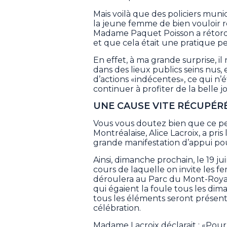
Mais voilà que des policiers mun
la jeune femme de bien vouloir rec
Madame Paquet Poisson a rétorqué 
et que cela était une pratique pe
En effet, à ma grande surprise, i
dans des lieux publics seins nus
d’actions «indécentes», ce qui n’
continuer à profiter de la belle j
UNE CAUSE VITE RÉCUPÉR
Vous vous doutez bien que ce petit
Montréalaise, Alice Lacroix, a pri
grande manifestation d’appui pou
Ainsi, dimanche prochain, le 19 j
cours de laquelle on invite les fe
déroulera au Parc du Mont-Royal
qui égaient la foule tous les dim
tous les éléments seront présent
célébration.
Madame Lacroix déclarait : «Pour m