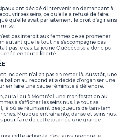
icipaux ont décidé d’intervenir en demandant à
ouvrir ses seins, ce qu’elle a refusé de faire.
qu’elle avait parfaitement le droit d’agir ainsi
rmise.
l n’est pas interdit aux femmes de se promener
, en autant que le tout ne s’accompagne pas
était pas le cas. La jeune Québécoise a donc pu
ournée en toute liberté.
ÉE
 incident n’allait pas en rester là. Aussitôt, une
s le ballon au rebond et a décidé d’organiser une
r en faire une cause féministe à défendre.
uin, aura lieu à Montréal une manifestation au
mmes à s’afficher les seins nus. Le tout se
, là où se réunissent des joueurs de tam-tam
anches. Musique entraînante, danse et seins nus,
s pour faire de cette journée une grande
oi, cette action-là, c’est aussi prendre le