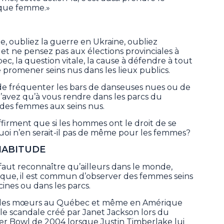
 que femme.»
e, oubliez la guerre en Ukraine, oubliez
et ne pensez pas aux élections provinciales à
c, la question vitale, la cause à défendre à tout
e promener seins nus dans les lieux publics.
de fréquenter les bars de danseuses nues ou de
n’avez qu’à vous rendre dans les parcs du
des femmes aux seins nus.
ffirment que si les hommes ont le droit de se
uoi n’en serait-il pas de même pour les femmes?
HABITUDE
 il faut reconnaître qu’ailleurs dans le monde,
que, il est commun d’observer des femmes seins
cines ou dans les parcs.
ans les mœurs au Québec et même en Amérique
le scandale créé par Janet Jackson lors du
er Bowl de 2004 lorsque Justin Timberlake lui