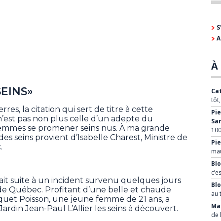
S
A
À 
SEINS»
Cat
tôt
res, la citation qui sert de titre à cette
Pie
n’est pas non plus celle d’un adepte du
Sa
 femmes se promener seins nus. À ma grande
100
 des seins provient d’Isabelle Charest, Ministre de
Pie
.
mau
Blo
c’e
isait suite à un incident survenu quelques jours
Bl
e de Québec. Profitant d’une belle et chaude
au 
quet Poisson, une jeune femme de 21 ans, a
Mar
ardin Jean-Paul L’Allier les seins à découvert.
de 