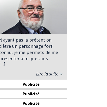
N’ayant pas la prétention
d’être un personnage fort
connu, je me permets de me
présenter afin que vous
[…]
sachiez à qui vous avez affaire.
Lire la suite
Né à St-Georges, j’ai complété
des études universitaires en
Publicité
sciences politiques à
l’Université Laval. À titre
Publicité
d’analyste politique j’ai
Publicité
entrepris ma carrière