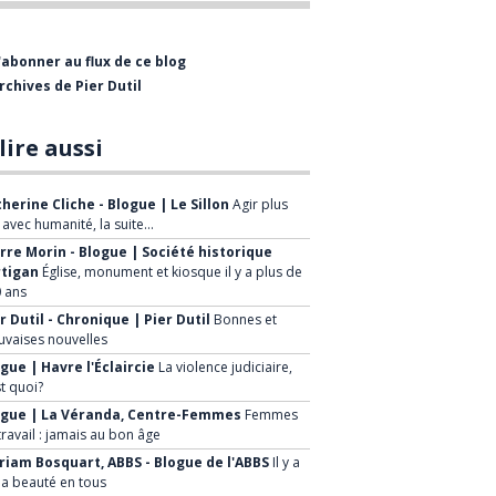
professionnelle comme
journaliste et rédacteur-en-
'abonner au flux de ce blog
chef de divers hebdomadaires,
rchives de Pier Dutil
dont l’Éclaireur-Progrès. J’ai
également collaboré à
lire aussi
plusieurs reprises à la radio et
à la télévision de Radio-
herine Cliche - Blogue | Le Sillon
Agir plus
Canada.
, avec humanité, la suite…
rre Morin - Blogue | Société historique
Après six ans, j’ai quitté le
rtigan
Église, monument et kiosque il y a plus de
 ans
journalisme pour me joindre
r Dutil - Chronique | Pier Dutil
Bonnes et
au Groupe Canam Manac où
vaises nouvelles
j’ai rempli diverses fonctions
gue | Havre l'Éclaircie
La violence judiciaire,
durant 22 ans. J’ai aussi
st quoi?
brièvement occupé des
ogue | La Véranda, Centre-Femmes
Femmes
travail : jamais au bon âge
fonctions chez Québécor et j’ai
iam Bosquart, ABBS - Blogue de l'ABBS
Il y a
été associé chez
la beauté en tous