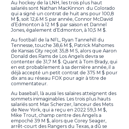
Au hockey de la LNH, les trois plus haut
salariés sont Nathan MacKinnon du Colorado
qui a signé un contrat de huit ans pour 100,8
M $, soit 12,6 M S par année, Connor McDavid
d’Edmonton à 12 M $ par saison et Dannel
Jones, également d’Edmonton, à 10,5 M $.
Au football de la NFL, Ryan Tannehill du
Tennesse, touche 38,6 M $, Patrick Mahomes
de Kansas City reçoit 35,8 M S, alors que Aaron
Donald des Rams de Los Angels devra se
contenter de 31,7 M $. Quant à Tom Brady, qui
en est probablement à sa dernière année, il a
déjà accepté un petit contrat de 375 M $ pour
dix ans au réseau FOX pour agir à titre de
commentateur.
Au baseball, là aussi les salaires atteignent des
sommets inimaginables. Les trois plus hauts
salariés sont Max Scherzer, lanceur des Mets
de New York, qui a reçu en 2022 59,3 M $,
Mike Trout, champ centre des Angels a
empoché 39 M $, alors que Corey Seager,
arrêt-court des Rangers du Texas, a dû se