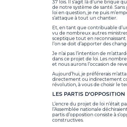
37 lois. Il s’agit là d’une briqu
de notre système de santé. Sans
loi en question, je ne puis m’em
s’attaque à tout un chantier.
Et, en tant que contribuable d’un
vu de nombreux autres ministres 
sceptique tout en reconnaissant
l’on se doit d’apporter des chan
Je n’ai pas l’intention de m’att
dans ce projet de loi. Les nombr
et nous aurons l’occasion de reve
Aujourd’hui, je préférerais m’att
directement ou indirectement c
révolution, à vous de choisir le t
LES PARTIS D'OPPOSITION
L’encre du projet de loi n’était p
l’Assemblée nationale déchiraien
partis d’opposition consiste à s’op
constructives.