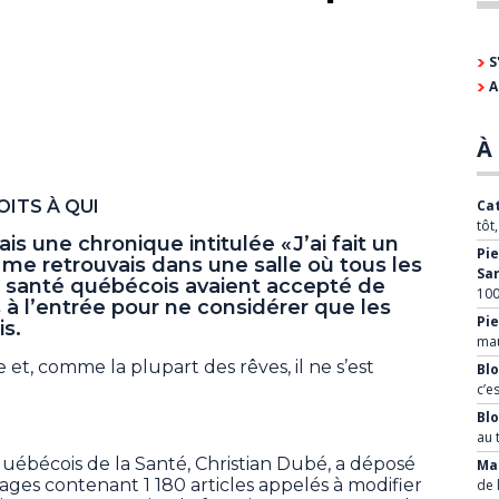
S
A
À 
OITS À QUI
Cat
tôt
is une chronique intitulée «J’ai fait un
Pie
 me retrouvais dans une salle où tous les
Sa
 santé québécois avaient accepté de
100
s à l’entrée pour ne considérer que les
Pie
is.
mau
e et, comme la plupart des rêves, il ne s’est
Blo
c’e
Bl
au 
québécois de la Santé, Christian Dubé, a déposé
Mar
ages contenant 1 180 articles appelés à modifier
de 