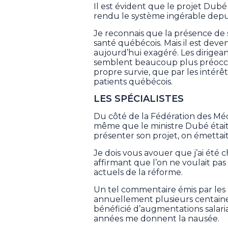
Il est évident que le projet Dubé
rendu le système ingérable dep
Je reconnais que la présence de 
santé québécois. Mais il est deve
aujourd’hui exagéré. Les dirigean
semblent beaucoup plus préoccup
propre survie, que par les intérê
patients québécois.
LES SPÉCIALISTES
Du côté de la Fédération des Méd
même que le ministre Dubé était
présenter son projet, on émettai
Je dois vous avouer que j’ai ét
affirmant que l’on ne voulait pas
actuels de la réforme.
Un tel commentaire émis par les 
annuellement plusieurs centaines 
bénéficié d’augmentations salari
années me donnent la nausée.