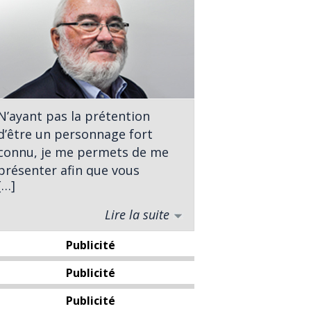
N’ayant pas la prétention
d’être un personnage fort
connu, je me permets de me
présenter afin que vous
[…]
sachiez à qui vous avez affaire.
Lire la suite
Né à St-Georges, j’ai complété
des études universitaires en
Publicité
sciences politiques à
l’Université Laval. À titre
Publicité
d’analyste politique j’ai
Publicité
entrepris ma carrière