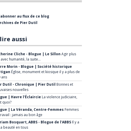
professionnelle comme
journaliste et rédacteur-en-
'abonner au flux de ce blog
chef de divers hebdomadaires,
rchives de Pier Dutil
dont l’Éclaireur-Progrès. J’ai
également collaboré à
lire aussi
plusieurs reprises à la radio et
à la télévision de Radio-
herine Cliche - Blogue | Le Sillon
Agir plus
Canada.
, avec humanité, la suite…
rre Morin - Blogue | Société historique
Après six ans, j’ai quitté le
rtigan
Église, monument et kiosque il y a plus de
 ans
journalisme pour me joindre
r Dutil - Chronique | Pier Dutil
Bonnes et
au Groupe Canam Manac où
vaises nouvelles
j’ai rempli diverses fonctions
gue | Havre l'Éclaircie
La violence judiciaire,
durant 22 ans. J’ai aussi
st quoi?
brièvement occupé des
ogue | La Véranda, Centre-Femmes
Femmes
travail : jamais au bon âge
fonctions chez Québécor et j’ai
iam Bosquart, ABBS - Blogue de l'ABBS
Il y a
été associé chez
la beauté en tous