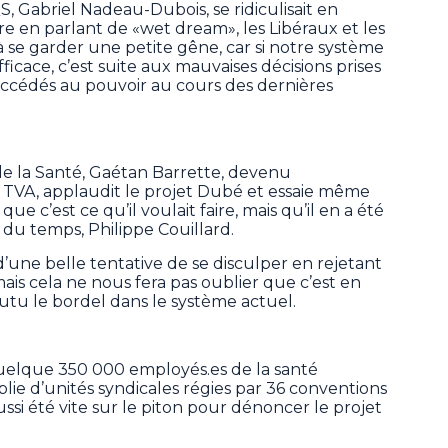
, Gabriel Nadeau-Dubois, se ridiculisait en
re en parlant de «wet dream», les Libéraux et les
 se garder une petite gêne, car si notre système
ficace, c’est suite aux mauvaises décisions prises
succédés au pouvoir au cours des dernières
l de la Santé, Gaétan Barrette, devenu
 TVA, applaudit le projet Dubé et essaie même
e c’est ce qu’il voulait faire, mais qu’il en a été
du temps, Philippe Couillard.
 d’une belle tentative de se disculper en rejetant
mais cela ne nous fera pas oublier que c’est en
utu le bordel dans le système actuel.
quelque 350 000 employés.es de la santé
lie d’unités syndicales régies par 36 conventions
ussi été vite sur le piton pour dénoncer le projet