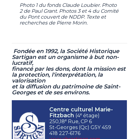
Photo 1 du fonds Claude Loubier. Photo
2 de Paul Grant. Photos 3 et 4 du Comité
du Pont couvert de NDDP. Texte et
recherches de Pierre Morin.
Fondée en 1992, la Société Historique
Sartigan est un organisme à but non-
lucratif,
financé par les dons, dont la mission est
la protection, l'interprétation, la
valorisation
et la diffusion du patrimoine de Saint-
Georges et de ses environs.
Centre culturel Marie-
e
Fitzbach
(4
étage)
e
250,18
Rue, CP 6
St-Georges (Qc) G5Y 4S9
418 227-6176