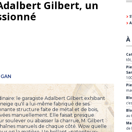
 Adalbert Gilbert, un
ssionné
S
A
À 
Cat
tôt
Pie
Sa
IGAN
100
Pie
mau
Blo
naire: le garagiste Adalbert Gilbert exhibant
c’e
eige qu'il a lui-même fabriqué de ses
nante structure faite de métal et de bois,
Bl
vées manuellement. Elle faisait presque
au 
ur soulever ou abaisser la charrue, M. Gilbert
Mar
à chaînes manuels de chaque côté. Wow quelle
de 
seur en la matière. Un brillant «patenteux»,