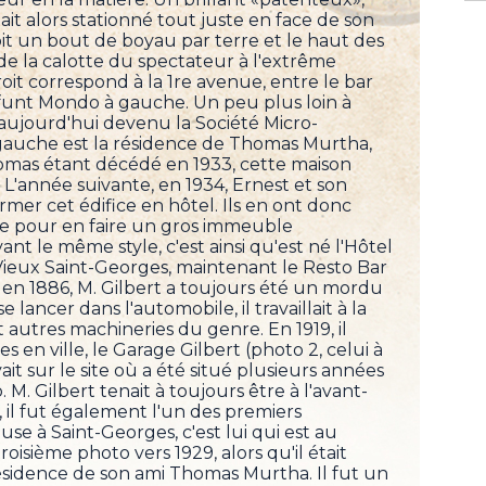
it alors stationné tout juste en face de son
oit un bout de boyau par terre et le haut des
e la calotte du spectateur à l'extrême
oit correspond à la 1re avenue, entre le bar
éfunt Mondo à gauche. Un peu plus loin à
l, aujourd'hui devenu la Société Micro-
 gauche est la résidence de Thomas Murtha,
homas étant décédé en 1933, cette maison
. L'année suivante, en 1934, Ernest et son
mer cet édifice en hôtel. Ils en ont donc
re pour en faire un gros immeuble
nt le même style, c'est ainsi qu'est né l'Hôtel
Vieux Saint-Georges, maintenant le Resto Bar
 en 1886, M. Gilbert a toujours été un mordu
 lancer dans l'automobile, il travaillait à la
t autres machineries du genre. En 1919, il
 en ville, le Garage Gilbert (photo 2, celui à
vait sur le site où a été situé plusieurs années
M. Gilbert tenait à toujours être à l'avant-
 il fut également l'un des premiers
se à Saint-Georges, c'est lui qui est au
roisième photo vers 1929, alors qu'il était
résidence de son ami Thomas Murtha. Il fut un