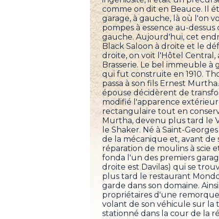
comme on dit en Beauce. Il éta
garage, à gauche, là où l'on v
pompes à essence au-dessus d
gauche. Aujourd'hui, cet endr
Black Saloon à droite et le d
droite, on voit l'Hôtel Centra
Brasserie. Le bel immeuble à
qui fut construite en 1910. T
passa à son fils Ernest Murtha
épouse décidèrent de transfor
modifié l'apparence extérieu
rectangulaire tout en conserva
Murtha, devenu plus tard le 
le Shaker. Né à Saint-Georges
de la mécanique et, avant de se
réparation de moulins à scie e
fonda l'un des premiers garages
droite est Davilas) qui se trou
plus tard le restaurant Mondo. 
garde dans son domaine. Ainsi,
propriétaires d'une remorqueu
volant de son véhicule sur la t
stationné dans la cour de la 