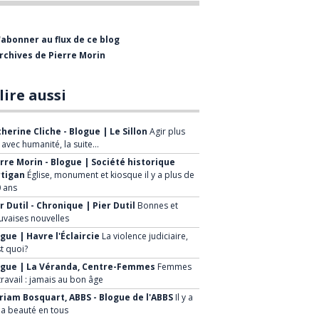
bientôt visiter le Musée de
l'Entrepreneurship Beauceron qui est
'abonner au flux de ce blog
présentement en restructuration.
rchives de Pierre Morin
La mission de la Société Historique est
de :
lire aussi
Faire connaître le patrimoine
herine Cliche - Blogue | Le Sillon
Agir plus
historique régional
, avec humanité, la suite…
rre Morin - Blogue | Société historique
Mettre en valeur le patrimoine de
rtigan
Église, monument et kiosque il y a plus de
la ville et de ses environs
 ans
Sensibiliser la population à la
r Dutil - Chronique | Pier Dutil
Bonnes et
vaises nouvelles
sauvegarde de notre patrimoine
gue | Havre l'Éclaircie
La violence judiciaire,
Développer de nouveaux projets à
st quoi?
caractère historique, faire
ogue | La Véranda, Centre-Femmes
Femmes
travail : jamais au bon âge
connaître à la population les
iam Bosquart, ABBS - Blogue de l'ABBS
Il y a
avantages économiques et
la beauté en tous