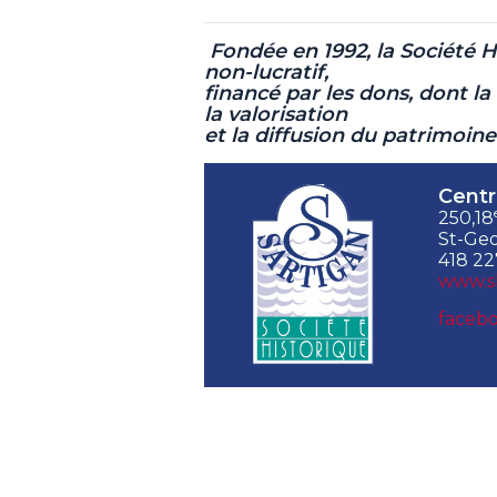
Fondée en 1992, la Société 
non-lucratif,
financé par les dons, dont la 
la valorisation
et la diffusion du patrimoin
Centr
250,18
St-Geo
418 22
www.s
facebo