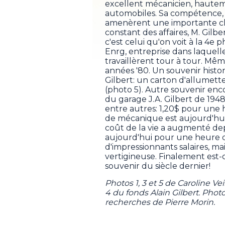
excellent mécanicien, hautem
automobiles. Sa compétence, 
amenèrent une importante clie
constant des affaires, M. Gilb
c'est celui qu'on voit à la 4e 
Enrg, entreprise dans laquelle 
travaillèrent tour à tour. Même
années '80. Un souvenir hist
Gilbert: un carton d'allumett
(photo 5). Autre souvenir enc
du garage J.A. Gilbert de 1948
entre autres: 1,20$ pour une h
de mécanique est aujourd'hui
coût de la vie a augmenté dep
aujourd'hui pour une heure d
d'impressionnants salaires, m
vertigineuse. Finalement est-
souvenir du siècle dernier!
Photos 1, 3 et 5 de Caroline V
4 du fonds Alain Gilbert. Phot
recherches de Pierre Morin.