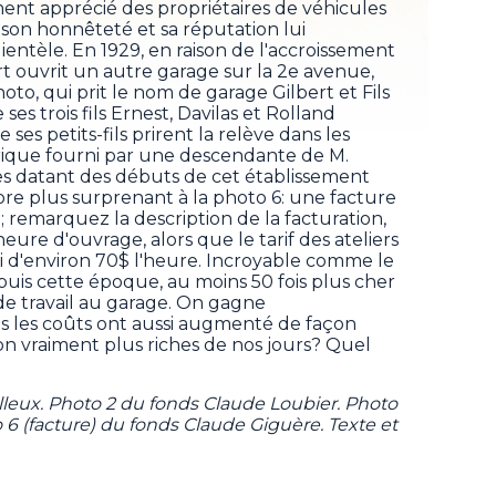
ent apprécié des propriétaires de véhicules
son honnêteté et sa réputation lui
ntèle. En 1929, en raison de l'accroissement
ert ouvrit un autre garage sur la 2e avenue,
photo, qui prit le nom de garage Gilbert et Fils
ses trois fils Ernest, Davilas et Rolland
 ses petits-fils prirent la relève dans les
orique fourni par une descendante de M.
es datant des débuts de cet établissement
ore plus surprenant à la photo 6: une facture
; remarquez la description de la facturation,
eure d'ouvrage, alors que le tarif des ateliers
 d'environ 70$ l'heure. Incroyable comme le
uis cette époque, au moins 50 fois plus cher
e travail au garage. On gagne
ais les coûts ont aussi augmenté de façon
on vraiment plus riches de nos jours? Quel
eilleux. Photo 2 du fonds Claude Loubier. Photo
o 6 (facture) du fonds Claude Giguère. Texte et