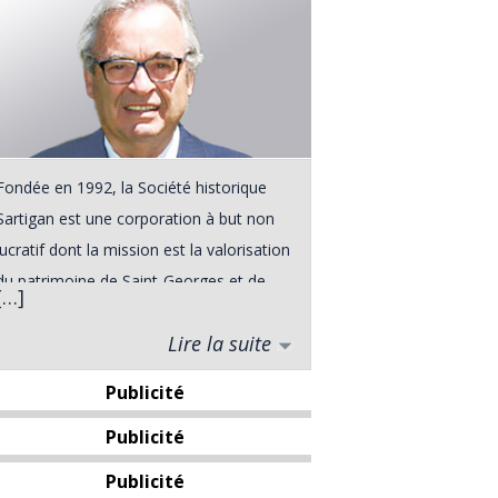
Fondée en 1992, la Société historique
Sartigan est une corporation à but non
lucratif dont la mission est la valorisation
du patrimoine de Saint-Georges et de
[…]
ses environs. Elle a vu le jour à la suite
Lire la suite
d'une rencontre entre divers intervenants
du milieu touristique de Saint-Georges,
Publicité
rencontre qui s'est déroulée dans le
Publicité
cadre du Forum Urbain de l'automne
1991. De plus, le grand public pourra
Publicité