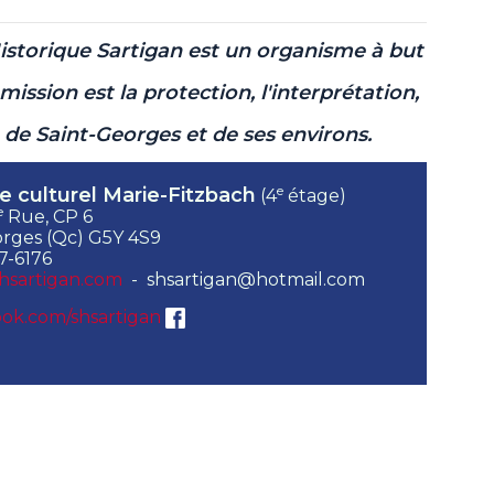
Historique Sartigan est un organisme à but
mission est la protection, l'interprétation,
e de Saint-Georges et de ses environs.
e
e culturel Marie-Fitzbach
(4
étage)
e
Rue, CP 6
rges (Qc) G5Y 4S9
7-6176
hsartigan.com
- shsartigan@hotmail.com
ok.com/shsartigan