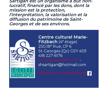
Sartigan est un organisme à but non-
lucratif,
financé par les dons, dont la
mission est la protection,
l'interprétation, la valorisation et la
diffusion du patrimoine de Saint-
Georges et de ses environs.
Centre culturel Marie-
e
Fitzbach
(4
étage)
e
250,18
Rue, CP 6
St-Georges (Qc) G5Y 4S9
418 227-6176
www.shsartigan.com
-
shsartigan@hotmail.com
facebook.com/shsartigan