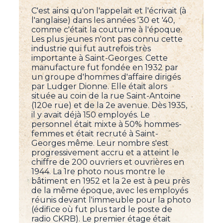
C'est ainsi qu'on l'appelait et l'écrivait (à
l'anglaise) dans les années '30 et '40,
comme c'était la coutume à l'époque.
Les plus jeunes n'ont pas connu cette
industrie qui fut autrefois très
importante à Saint-Georges. Cette
manufacture fut fondée en 1932 par
un groupe d'hommes d'affaire dirigés
par Ludger Dionne. Elle était alors
située au coin de la rue Saint-Antoine
(120e rue) et de la 2e avenue. Dès 1935,
il y avait déjà 150 employés. Le
personnel était mixte à 50% hommes-
femmes et était recruté à Saint-
Georges même. Leur nombre s'est
progressivement accru et a atteint le
chiffre de 200 ouvriers et ouvrières en
1944. La 1re photo nous montre le
bâtiment en 1952 et la 2e est à peu près
de la même époque, avec les employés
réunis devant l'immeuble pour la photo
(édifice où fut plus tard le poste de
radio CKRB). Le premier étage était