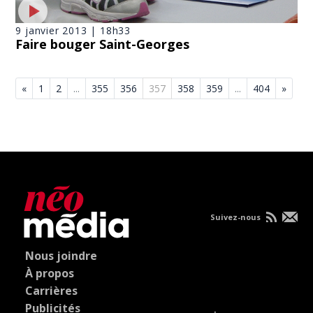
9 janvier 2013 | 18h33
Faire bouger Saint-Georges
«
1
2
...
355
356
357
358
359
...
404
»
Suivez-nous
Nous joindre
À propos
Carrières
Publicités