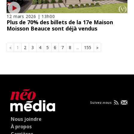
12 mars 2026 | 13h00
Plus de 70% des billets de la 17e Maison
Moisson Beauce sont déjà vendus
«
1
2
3
4
5
6
7
8
...
155
»
Suivez-nous
Nous joindre
À propos
Carrières