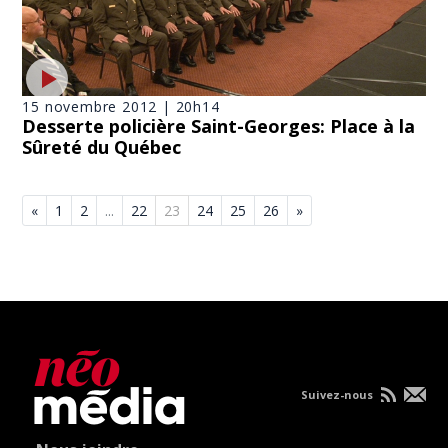
15 novembre 2012 | 20h14
Desserte policière Saint-Georges: Place à la
Sûreté du Québec
«
1
2
...
22
23
24
25
26
»
Suivez-nous