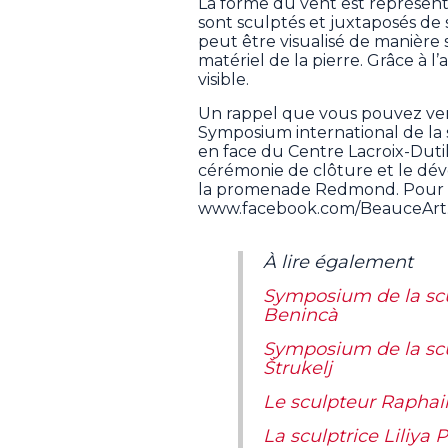
La forme du vent est représent
sont sculptés et juxtaposés 
peut être visualisé de manière 
matériel de la pierre. Grâce à l’a
visible.
Un rappel que vous pouvez venir
Symposium international de la s
en face du Centre Lacroix-Dutil
cérémonie de clôture et le dévo
la promenade Redmond. Pour i
www.facebook.com/BeauceArt
À lire également
Symposium de la scu
Benincà
Symposium de la scul
Štrukelj
Le sculpteur Raphai
La sculptrice Liliya