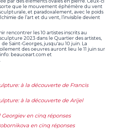
ée par des éléments ovales en pierre. Ceux-ci
de sorte que le mouvement éphémère du vent
sculpturale, et paradoxalement, avec le poids
lchimie de l’art et du vent, l’invisible devient
 rencontrer les 10 artistes inscrits au
culpture 2023 dans le Quartier des artistes,
 de Saint-Georges, jusqu'au 10 juin. La
ilement des oeuvres auront lieu le 11 juin sur
nfo: beauceart.com et
.
lpture: à la découverte de Francis
pture: à la découverte de Arijel
l Georgiev en cinq réponses
 Pobornikova en cinq réponses