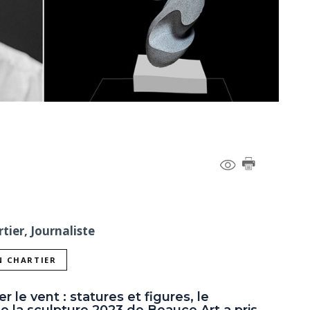
tier, Journaliste
N CHARTIER
 le vent : statures et figures, le
 la sculpture 2023 de Beauce Art a pris