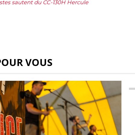
istes sautent du CC-130H Hercule
POUR VOUS