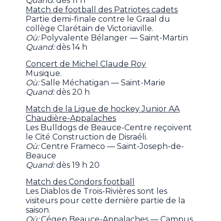
Quand:
dès 11 h
Match de football des Patriotes cadets
Partie demi-finale contre le Graal du
collège Clarétain de Victoriaville.
Où:
Polyvalente Bélanger — Saint-Martin
Quand:
dès 14 h
Concert de Michel Claude Roy
Musique.
Où:
Salle Méchatigan — Saint-Marie
Quand:
dès 20 h
Match de la Ligue de hockey Junior AA
Chaudière-Appalaches
Les Bulldogs de Beauce-Centre reçoivent
le Cité Construction de Disraéli.
Où:
Centre Frameco — Saint-Joseph-de-
Beauce
Quand:
dès 19 h 20
Match des Condors football
Les Diablos de Trois-Rivières sont les
visiteurs pour cette dernière partie de la
saison.
Où:
Cégep Beauce-Appalaches — Campus