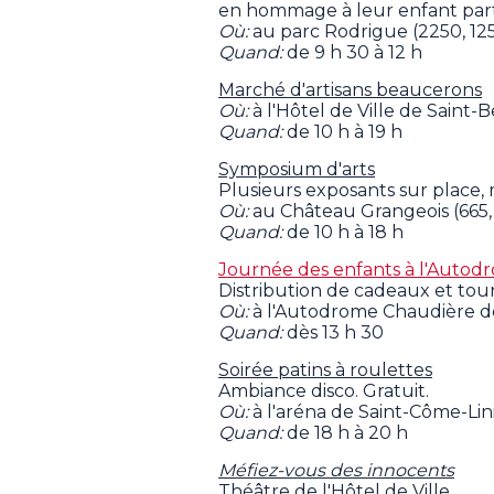
en hommage à leur enfant parti
Où:
au parc Rodrigue (2250, 12
Quand:
de 9 h 30 à 12 h
Marché d'artisans beaucerons
Où:
à l'Hôtel de Ville de Saint-
Quand:
de 10 h à 19 h
Symposium d'arts
Plusieurs exposants sur place, m
Où:
au Château Grangeois (665,
Quand:
de 10 h à 18 h
Journée des enfants à l'Auto
Distribution de cadeaux et tou
Où:
à l'Autodrome Chaudière d
Quand:
dès 13 h 30
Soirée patins à roulettes
Ambiance disco. Gratuit.
Où:
à l'aréna de Saint-Côme-Lin
Quand:
de 18 h à 20 h
Méfiez-vous des innocents
Théâtre de l'Hôtel de Ville