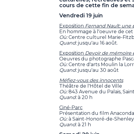
cours de cette fin de sema
Vendredi 19 juin
Exposition
Fernand Nault: une p
En hommage à l'oeuvre de cet 
Où:
Centre culturel Marie-Fitz
Quand:
jusqu'au 16 août.
Exposition
Devoir de mémoire et 
Oeuvres du photographe Pasc
Où:
Centre d'arts Moulin la Lo
Quand:
jusqu'au 30 août
Méfiez-vous des innocents
Théâtre de l'Hôtel de Ville
Où:
843 Avenue du Palais, Sai
Quand:
à 20 h
Ciné-Parc
Présentation du film Anaconda
Où:
à Saint-Honoré-de-Shenley
Quand:
à 21 h