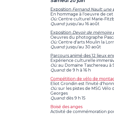
Samedi 20 juin
Exposition
Fernand Nault: une p
En hommage à l'oeuvre de cet 
Où:
Centre culturel Marie-Fitz
Quand:
jusqu'au 16 août
Exposition
Devoir de mémoire et 
Oeuvres du photographe Pasc
Où:
Centre d'arts Moulin la Lo
Quand:
jusqu'au 30 août
Parcours animé des 12 lieux e
Expérience culturelle immersiv
Où:
au Domaine Taschereau à S
Quand:
de 9 h à 16 h
Compétition de vélo de monta
Eliot Grondin est l'invité d'hon
Où:
sur les pistes de MSG Vélo 
Georges
Quand:
dès 9 h 15
Boisé des anges
Activité de commémoration pou