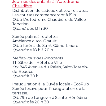
Journée des enfants à l'Autodrome
Chaudière
Distribution de cadeaux et tour d'autos.
Les courses commenceront à 15 h.
Où:
à l'Autodrome Chaudière de Vallée-
Jonction
Quand:
dès 13 h 30
Soirée patins à roulettes
Ambiance disco. Gratuit.
Où:
à l'aréna de Saint-Côme-Linière
Quand:
de 18 h à 20 h
Méfiez-vous des innocents
Théâtre de l'Hôtel de Ville
Où:
843 Avenue du Palais, Saint-Joseph-
de-Beauce
Quand:
à 20 h
Inauguration à la Cuvée locale - ÉcoPub
Soirée festive pour l'inauguration de la
terrasse.
Où:
79, rue Langevin à Sainte-Hénédine
Quand:
dès 20 h 30