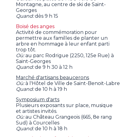
Montagne, au centre de ski de Saint-
Georges
Quand:
dès 9 h 15
Boisé des anges
Activité de commémoration pour
permettre aux familles de planter un
arbre en hommage à leur enfant parti
trop tôt.
Où:
au parc Rodrigue (2250, 125e Rue) à
Saint-Georges
Quand:
de 9 h 30 à 12 h
Marché d'artisans beaucerons
Où:
à l'Hôtel de Ville de Saint-Benoit-Labre
Quand:
de 10 h à 19 h
Symposium d'arts
Plusieurs exposants sur place, musique
et artistes invités.
Où:
au Château Grangeois (665, 8e rang
Sud) à Courcelles
Quand:
de 10 h à 18 h