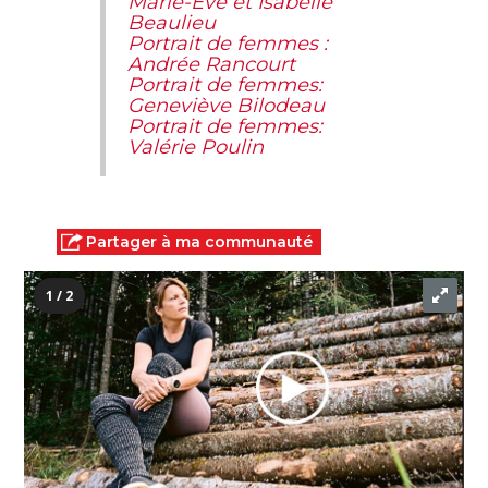
Marie-Ève et Isabelle
Beaulieu
Portrait de femmes :
Andrée Rancourt
Portrait de femmes:
Geneviève Bilodeau
Portrait de femmes:
Valérie Poulin
Partager à ma communauté
1 / 2