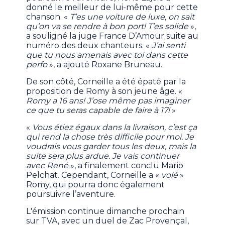
donné le meilleur de lui-même pour cette
chanson. «
T’es une voiture de luxe, on sait
qu’on va se rendre à bon port! T’es solide
»,
a souligné la juge France D’Amour suite au
numéro des deux chanteurs. «
J’ai senti
que tu nous amenais avec toi dans cette
perfo
», a ajouté Roxane Bruneau.
De son côté, Corneille a été épaté par la
proposition de Romy à son jeune âge. «
Romy a 16 ans! J’ose même pas imaginer
ce que tu seras capable de faire à 17!
»
«
Vous étiez égaux dans la livraison, c’est ça
qui rend la chose très difficile pour moi. Je
voudrais vous garder tous les deux, mais la
suite sera plus ardue. Je vais continuer
avec René
», a finalement conclu Mario
Pelchat. Cependant, Corneille a «
volé
»
Romy, qui pourra donc également
poursuivre l’aventure.
L'émission continue dimanche prochain
sur TVA, avec un duel de Zac Provençal,