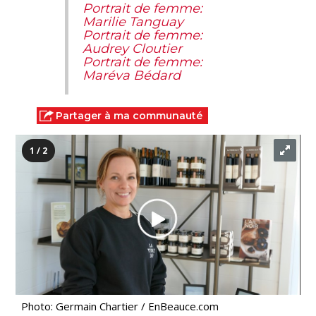
Portrait de femme:
Marilie Tanguay
Portrait de femme:
Audrey Cloutier
Portrait de femme:
Maréva Bédard
Partager à ma communauté
1 / 2
Photo: Germain Chartier / EnBeauce.com