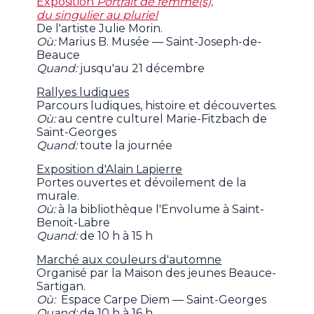
Exposition
Portrait de femme(s),
du singulier au pluriel
De l'artiste Julie Morin.
Où:
Marius B. Musée — Saint-Joseph-de-
Beauce
Quand:
jusqu'au 21 décembre
Rallyes ludiques
Parcours ludiques, histoire et découvertes.
Où:
au centre culturel Marie-Fitzbach de
Saint-Georges
Quand:
toute la journée
Exposition d'Alain Lapierre
Portes ouvertes et dévoilement de la
murale.
Où:
à la bibliothèque l'Envolume à Saint-
Benoit-Labre
Quand:
de 10 h à 15 h
Marché aux couleurs d'automne
Organisé par la Maison des jeunes Beauce-
Sartigan.
Où:
Espace Carpe Diem — Saint-Georges
Quand:
de 10 h à 16 h