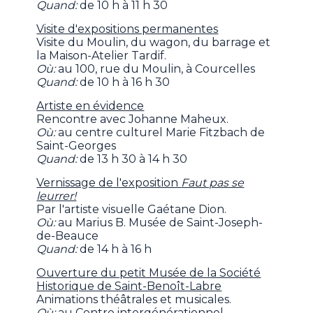
Quand:
de 10 h à 11 h 30
Visite d'expositions permanentes
Visite du Moulin, du wagon, du barrage et
la Maison-Atelier Tardif.
Où:
au 100, rue du Moulin, à Courcelles
Quand:
de 10 h à 16 h 30
Artiste en évidence
Rencontre avec Johanne Maheux.
Où:
au centre culturel Marie Fitzbach de
Saint-Georges
Quand:
de 13 h 30 à 14 h 30
Vernissage de l'exposition
Faut pas se
leurrer!
Par l'artiste visuelle Gaétane Dion.
Où:
au Marius B. Musée de Saint-Joseph-
de-Beauce
Quand:
de 14 h à 16 h
Ouverture du petit Musée de la Société
Historique de Saint-Benoît-Labre
Animations théâtrales et musicales.
Où:
au Centre intergénérationnel