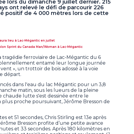
 lors du dimanche 9 juillet dernier. 215
ys ont relevé le défi de parcourir 226
é positif de 4 000 mètres lors de cette
ura lieu à Lac-Mégantic en juillet
thlon Sprint du Canada Man/Woman à Lac-Mégantic
tragédie ferroviaire de Lac-Mégantic du 6
nt solennellement entamé leur longue journée
nt », un trottoir de bois adossé à la voie
de départ.
ancés dans l'eau du lac Mégantic pour un 3,8
anche matin, sous les lueurs de la pleine
 chaude lutte s'est dessinée entre le
son plus proche poursuivant, Jérôme Bresson de
s et 51 secondes, Chris Stirling est 13e après
Jérôme Bresson profite d’une petite avance
nutes et 33 secondes. Après 180 kilomètres en