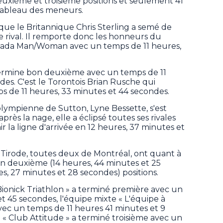
 deuxième et troisième positions et seulement 41
 tableau des meneurs.
r que le Britannique Chris Sterling a semé de
e rival. Il remporte donc les honneurs du
nada Man/Woman avec un temps de 11 heures,
ermine bon deuxième avec un temps de 11
es. C'est le Torontois Brian Rusche qui
s de 11 heures, 33 minutes et 44 secondes.
olympienne de Sutton, Lyne Bessette, s'est
ès la nage, elle a éclipsé toutes ses rivales
r la ligne d'arrivée en 12 heures, 37 minutes et
Tirode, toutes deux de Montréal, ont quant à
n deuxième (14 heures, 44 minutes et 25
es, 27 minutes et 28 secondes) positions.
 Bionick Triathlon » a terminé première avec un
t 45 secondes, l'équipe mixte « L'équipe à
ec un temps de 11 heures 41 minutes et 9
 « Club Attitude » a terminé troisième avec un