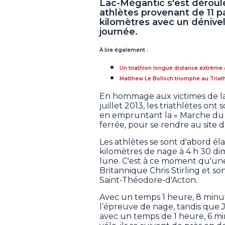
Lac-Mégantic s'est déroulée
athlètes provenant de 11 pa
kilomètres avec un dénivel
journée.
À lire également :
Un triathlon longue distance extrême a
Matthew Le Bolloch triomphe au Tria
En hommage aux victimes de la 
juillet 2013, les triathlètes o
en empruntant la « Marche du ve
ferrée, pour se rendre au site 
Les athlètes se sont d'abord él
kilomètres de nage à 4 h 30 dim
lune. C'est à ce moment qu'une
Britannique Chris Stirling et 
Saint-Théodore-d'Acton.
Avec un temps 1 heure, 8 minute
l’épreuve de nage, tandis que 
avec un temps de 1 heure, 6 mi