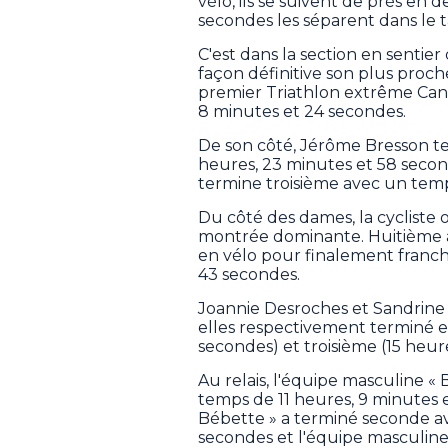
vélo, ils se suivent de près en
secondes les séparent dans le
C'est dans la section en sentie
façon définitive son plus proch
premier Triathlon extrême Ca
8 minutes et 24 secondes.
De son côté, Jérôme Bresson t
heures, 23 minutes et 58 second
termine troisième avec un temp
Du côté des dames, la cycliste 
montrée dominante. Huitième apr
en vélo pour finalement franchi
43 secondes.
Joannie Desroches et Sandrine 
elles respectivement terminé e
secondes) et troisième (15 heur
Au relais, l'équipe masculine «
temps de 11 heures, 9 minutes e
Bébette » a terminé seconde av
secondes et l'équipe masculine