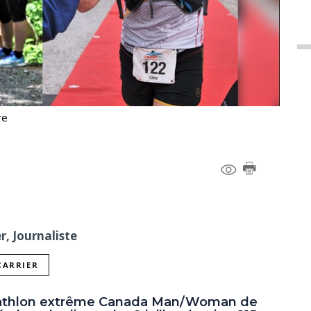
re
r, Journaliste
CARRIER
riathlon extrême Canada Man/Woman de