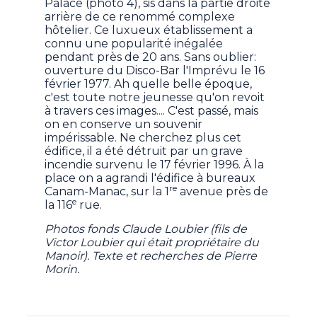
Palace (photo 4), sis dans la partie droite
arrière de ce renommé complexe
hôtelier. Ce luxueux établissement a
connu une popularité inégalée
pendant près de 20 ans. Sans oublier:
ouverture du Disco-Bar l'Imprévu le 16
février 1977. Ah quelle belle époque,
c'est toute notre jeunesse qu'on revoit
à travers ces images.... C'est passé, mais
on en conserve un souvenir
impérissable. Ne cherchez plus cet
édifice, il a été détruit par un grave
incendie survenu le 17 février 1996. À la
place on a agrandi l'édifice à bureaux
re
Canam-Manac, sur la 1
avenue près de
e
la 116
rue.
Photos fonds Claude Loubier (fils de
Victor Loubier qui était propriétaire du
Manoir). Texte et recherches de Pierre
Morin.