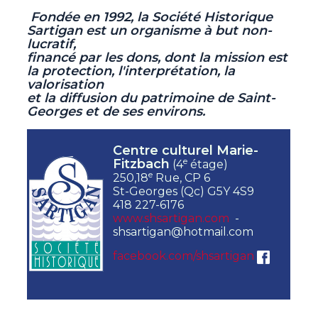
Fondée en 1992, la Société Historique
Sartigan est un organisme à but non-
lucratif,
financé par les dons, dont la mission est
la protection, l'interprétation, la
valorisation
et la diffusion du patrimoine de Saint-
Georges et de ses environs.
Centre culturel Marie-
e
Fitzbach
(4
étage)
e
250,18
Rue, CP 6
St-Georges (Qc) G5Y 4S9
418 227-6176
www.shsartigan.com
-
shsartigan@hotmail.com
facebook.com/shsartigan