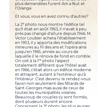
plus demandées furent Am a Nut et
l'Orange.
Et vous, vous en avez connu d'autres?
e
La 2
photo nous montre l'édifice tel
qu'il était en août 1963, il n'avait à peu
près pas changé d'allure depuis 1946. M.
Victor Loubier acheta l'établissement
en 1953, il y apporta des modifications
mineures au fil des ans et l'opéra ainsi
jusqu'en 1965, année au cours de
laquelle il le rénova de fond en comble.
re
On voit à la 1
photo l'aspect
totalement différent que l'hôtel avait
en 1966, c'était alors un édifice moderne
et attrayant, autant à l'extérieur qu'à
l'intérieur. C'est devenu le rendez-vous
favori non seulement des fêtards de
Saint-Georges mais aussi de ceux de
toutes les municipalités voisines.
Beaucoup de couples s'y sont formés,
dont plusieurs durent encore.
e
Concernant la 3
photo, les plus jeunes