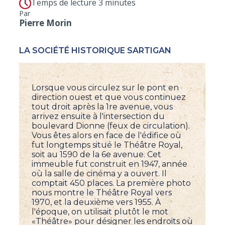
Temps de lecture 3 minutes
Par
Pierre Morin
LA SOCIÉTÉ HISTORIQUE SARTIGAN
Lorsque vous circulez sur le pont en
direction ouest et que vous continuez
tout droit après la 1re avenue, vous
arrivez ensuite à l'intersection du
boulevard Dionne (feux de circulation).
Vous êtes alors en face de l'édifice où
fut longtemps situé le Théâtre Royal,
soit au 1590 de la 6e avenue. Cet
immeuble fut construit en 1947, année
où la salle de cinéma y a ouvert. Il
comptait 450 places. La première photo
nous montre le Théâtre Royal vers
1970, et la deuxième vers 1955. À
l'époque, on utilisait plutôt le mot
«Théâtre» pour désigner les endroits où