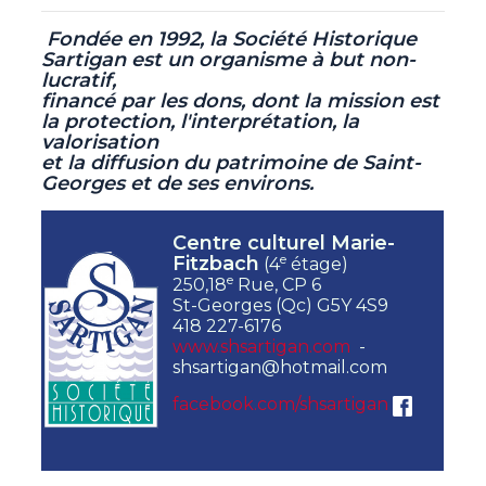
Fondée en 1992, la Société Historique
Sartigan est un organisme à but non-
lucratif,
financé par les dons, dont la mission est
la protection, l'interprétation, la
valorisation
et la diffusion du patrimoine de Saint-
Georges et de ses environs.
Centre culturel Marie-
e
Fitzbach
(4
étage)
e
250,18
Rue, CP 6
St-Georges (Qc) G5Y 4S9
418 227-6176
www.shsartigan.com
-
shsartigan@hotmail.com
facebook.com/shsartigan