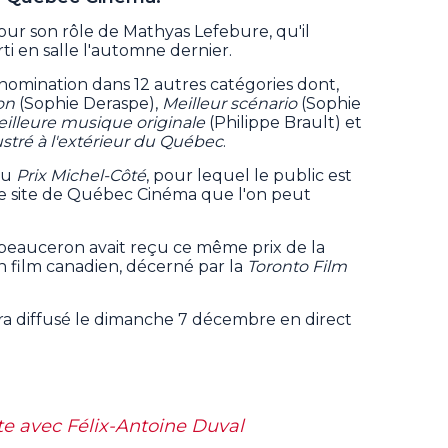
pour son rôle de Mathyas Lefebure, qu'il
orti en salle l'automne dernier.
n nomination dans 12 autres catégories dont,
on
(Sophie Deraspe),
Meilleur scénario
(Sophie
illeure musique originale
(Philippe Brault) et
ustré à l'extérieur du Québec
.
au
Prix Michel-Côté
, pour lequel le public est
 le site de Québec Cinéma que l'on peut
beauceron avait reçu ce même prix de la
 film canadien, décerné par la
Toronto Film
a diffusé le dimanche 7 décembre en direct
te avec Félix-Antoine Duval