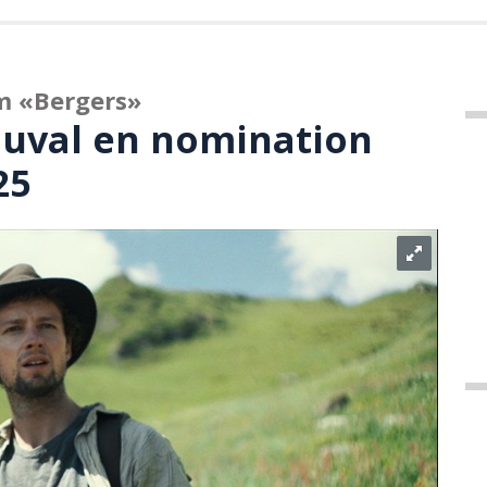
lm «Bergers»
Duval en nomination
25