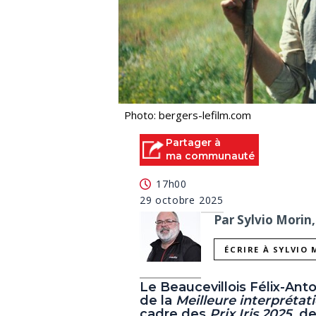
Photo: bergers-lefilm.com
Partager à
ma communauté
17h00
29 octobre 2025
Par Sylvio Morin,
ÉCRIRE À SYLVIO
Le Beaucevillois Félix-Anto
de la
Meilleure interprétat
cadre des
Prix Iris 2025
, d