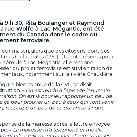
à 9 h 30, Rita Boulanger et Raymond
la rue Wolfe à Lac-Mégantic, ont été
ement du Canada dans le cadre du
ement ferroviaire.
leur maison, alors que des citoyens, dont des
times Collatérales (CVC), étaient présents pour
 se déroule à Lac-Mégantic, elle résonne
ier du projet ferroviaire est suivi en raison de
ementaux, notamment sur la rivière Chaudière.
igure bien connue de la CVC, se disait
ituation. «
On est rendu à l’épisode inhumain
 maison. On est là pour leur apporter un peu de
de ça pour prouver un peu à ceux qui vont venir
e préoccupe un peu de ce qui arrive à notre
 réponse de la mairesse après la lettre envoyée
upe. «
La mairesse m’a téléphoné et me dit
urtant elle a tellement pu faire d’autres choses