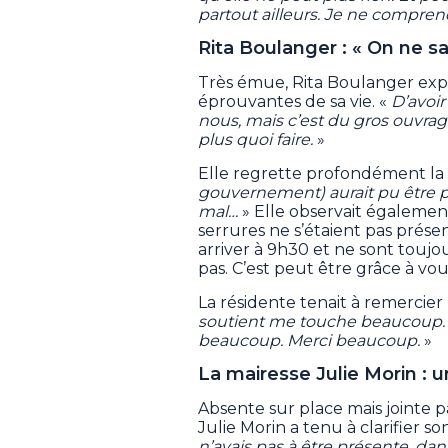
partout ailleurs. Je ne compren
Rita Boulanger : « On ne sai
Très émue, Rita Boulanger expli
éprouvantes de sa vie. «
D’avoir
nous, mais c’est du gros ouvrag
plus quoi faire.
»
Elle regrette profondément la 
gouvernement) aurait pu être pl
mal…
» Elle observait égalemen
serrures ne s’étaient pas présen
arriver à 9h30 et ne sont toujour
pas. C’est peut être grâce à vous
La résidente tenait à remercier
soutient me touche beaucoup.
beaucoup. Merci beaucoup.
»
La mairesse Julie Morin : un 
Absente sur place mais jointe 
Julie Morin a tenu à clarifier so
n’avais pas à être présente, dan