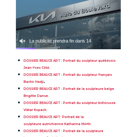
DOSSIER BEAUCE ART : Portrait du sculpteur québécois
Jean-Yves Côté
.
DOSSIER BEAUCE ART : Portrait du sculpteur français
.
Bachir Hadji
DOSSIER BEAUCE ART : Portrait de la sculpteure belge
Brigitte Danse
.
DOSSIER BEAUCE ART : Portrait du sculpteur biélorusse
Viktar Kopach
.
DOSSIER BEAUCE ART: Portrait de la
sculpteure autrichienne Katharina Mörth
.
DOSSIER BEAUCE ART : Portrait de la sculpteure