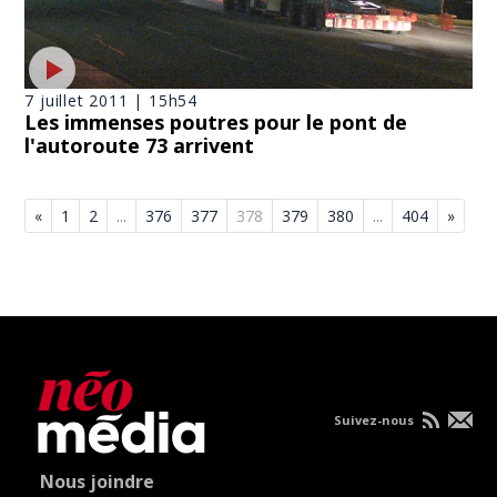
7 juillet 2011 | 15h54
Les immenses poutres pour le pont de
l'autoroute 73 arrivent
«
1
2
...
376
377
378
379
380
...
404
»
Suivez-nous
Nous joindre