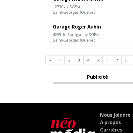
12730 av SGEst
Saint-Georges
(
Québec
)
Garage Roger Aubin
4295 1e Sartigan av SGEst
Saint-Georges
(
Québec
)
«
1
2
3
4
5
6
7
8
Publicité
Nous joindre
À propos
Carrières