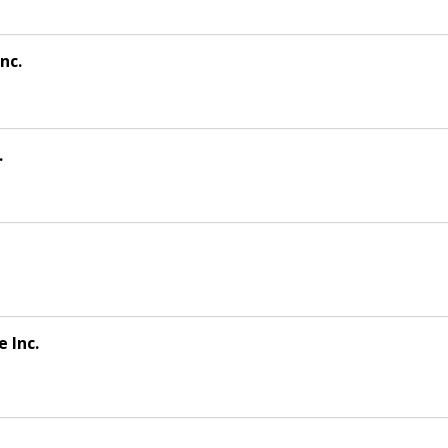
nc.
.
 Inc.