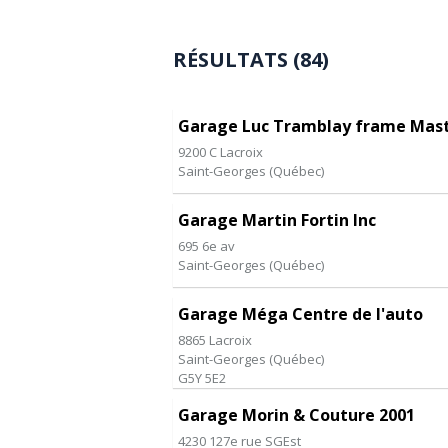
RÉSULTATS (84)
Garage Luc Tramblay frame Mas
9200 C Lacroix
Saint-Georges
(
Québec
)
Garage Martin Fortin Inc
695 6e av
Saint-Georges
(
Québec
)
Garage Méga Centre de l'auto
8865 Lacroix
Saint-Georges
(
Québec
)
G5Y 5E2
Garage Morin & Couture 2001
4230 127e rue SGEst