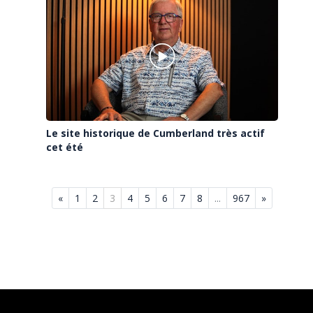
Le site historique de Cumberland très actif
cet été
«
1
2
3
4
5
6
7
8
...
967
»