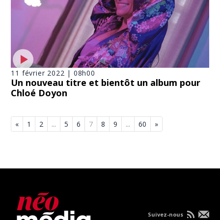
11 février 2022 | 08h00
Un nouveau titre et bientôt un album pour
Chloé Doyon
«
1
2
...
5
6
7
8
9
...
60
»
Suivez-nous