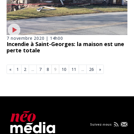
7 novembre 2020 | 14h00
Incendie à Saint-Georges: la maison est une
perte totale
«
1
2
...
7
8
9
10
11
...
26
»
Suivez-nous