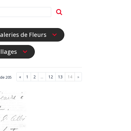
aleries de Fleurs
illages
«
1
2
...
12
13
14
»
 de 205