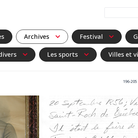
es
Archives
Festival
G
divers
Les sports
Villes et v
196-205