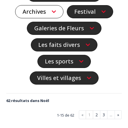
Archives
Festival
Galeries de Fleurs
Les faits divers
Les sports
Villes et villages
62 résultats dans Noël
«
1
2
3
...
»
1-15 de 62