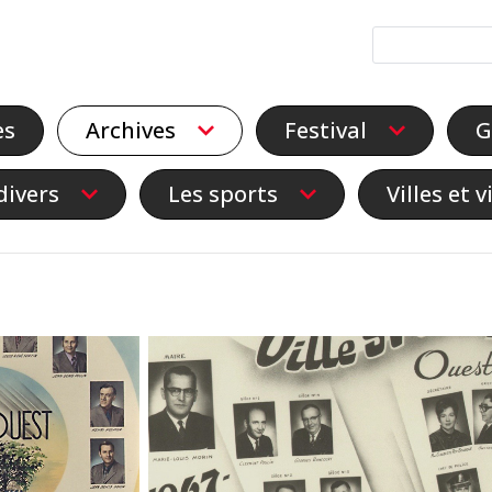
es
Archives
Festival
G
divers
Les sports
Villes et v