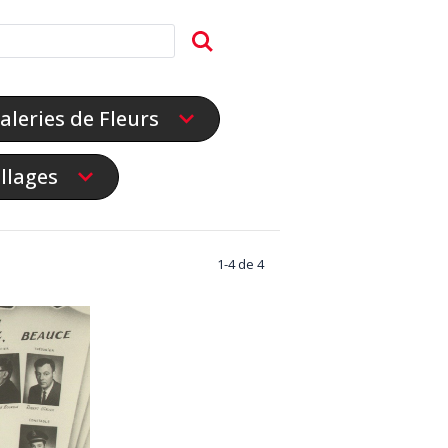
aleries de Fleurs
illages
1-4 de 4