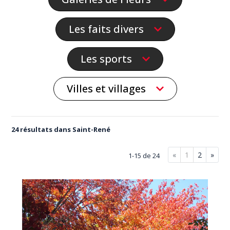
Les faits divers
Les sports
Villes et villages
24 résultats dans Saint-René
«
1
2
»
1-15 de 24