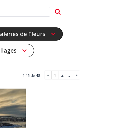
aleries de Fleurs
illages
«
1
2
3
»
1-15 de 48