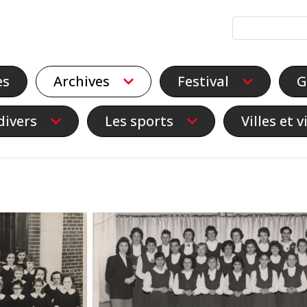
es
Archives
Festival
G
divers
Les sports
Villes et v