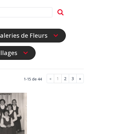
aleries de Fleurs
illages
«
1
2
3
»
1-15 de 44