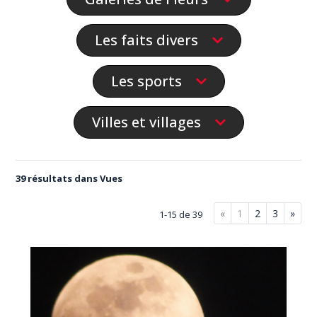
Les faits divers
Les sports
Villes et villages
39 résultats dans Vues
«
1
2
3
»
1-15 de 39