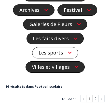
Archives
Festival
Galeries de Fleurs
Les faits divers
Les sports
Villes et villages
16 résultats dans Football scolaire
«
1
2
»
1-15 de 16