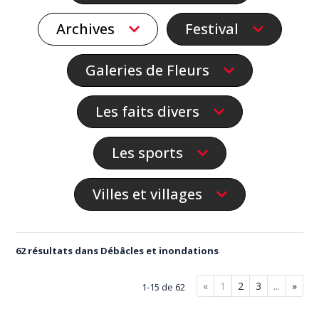
Archives
Festival
Galeries de Fleurs
Les faits divers
Les sports
Villes et villages
62 résultats dans Débâcles et inondations
«
1
2
3
...
»
1-15 de 62