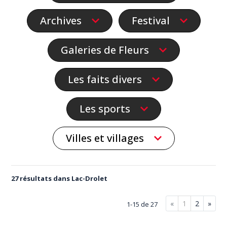
Archives
Festival
Galeries de Fleurs
Les faits divers
Les sports
Villes et villages
27 résultats dans Lac-Drolet
«
1
2
»
1-15 de 27