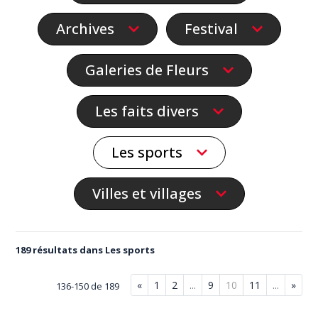
Archives
Festival
Galeries de Fleurs
Les faits divers
Les sports
Villes et villages
189 résultats dans Les sports
«
1
2
...
9
10
11
...
»
136-150 de 189